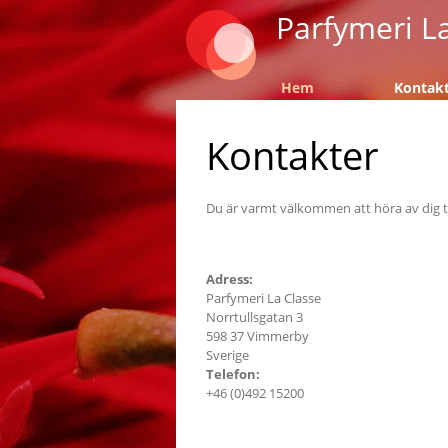
Parfymeri L
Hem
Kontak
Kontakter
Du är varmt välkommen att höra av dig til
Adress:
Parfymeri La Classe
Norrtullsgatan 3
598 37 Vimmerby
Sverige
Telefon:
+46 (0)492 15200